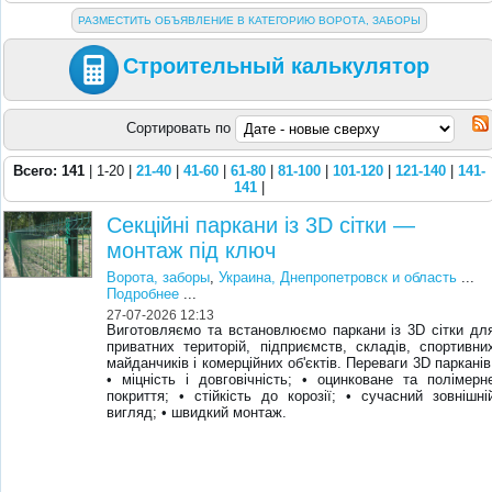
РАЗМЕСТИТЬ ОБЪЯВЛЕНИЕ В КАТЕГОРИЮ ВОРОТА, ЗАБОРЫ
Строительный калькулятор
Сортировать по
Всего: 141
| 1-20 |
21-40
|
41-60
|
61-80
|
81-100
|
101-120
|
121-140
|
141-
141
|
Секційні паркани із 3D сітки —
монтаж під ключ
Ворота, заборы
,
Украина, Днепропетровск и область
...
Подробнее
...
27-07-2026 12:13
Виготовляємо та встановлюємо паркани із 3D сітки дл
приватних територій, підприємств, складів, спортивни
майданчиків і комерційних об'єктів. Переваги 3D парканів
• міцність і довговічність; • оцинковане та полімерн
покриття; • стійкість до корозії; • сучасний зовнішні
вигляд; • швидкий монтаж.