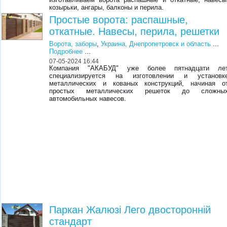
козырьки, ангары, балконы и перила.
Простые ворота: распашные,
откатные. Навесы, перила, решетки
Ворота, заборы
,
Украина, Днепропетровск и область
...
Подробнее
...
07-05-2024 16:44
Компания "АКАБУД" уже более пятнадцати ле
специализируется на изготовлении и установк
металлических и кованых конструкций, начиная о
простых металлических решеток до сложны
автомобильных навесов.
Паркан Жалюзі Лего двосторонній
стандарт