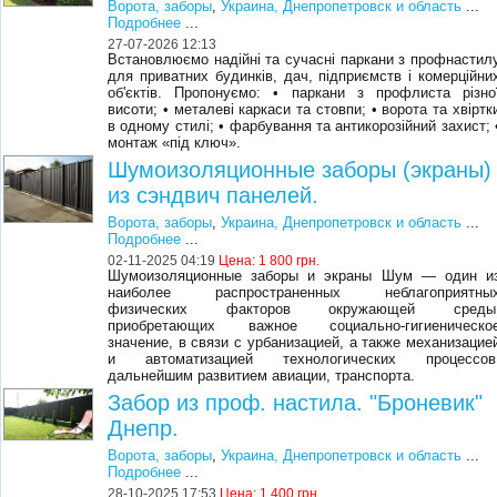
Ворота, заборы
,
Украина, Днепропетровск и область
...
Подробнее
...
27-07-2026 12:13
Встановлюємо надійні та сучасні паркани з профнастил
для приватних будинків, дач, підприємств і комерційни
об'єктів. Пропонуємо: • паркани з профлиста різно
висоти; • металеві каркаси та стовпи; • ворота та хвіртк
в одному стилі; • фарбування та антикорозійний захист; 
монтаж «під ключ».
Шумоизоляционные заборы (экраны)
из сэндвич панелей.
Ворота, заборы
,
Украина, Днепропетровск и область
...
Подробнее
...
02-11-2025 04:19
Цена:
1 800 грн.
Шумоизоляционные заборы и экраны Шум — один и
наиболее распространенных неблагоприятны
физических факторов окружающей среды
приобретающих важное социально-гигиеническо
значение, в связи с урбанизацией, а также механизацие
и автоматизацией технологических процессов
дальнейшим развитием авиации, транспорта.
Забор из проф. настила. "Броневик"
Днепр.
Ворота, заборы
,
Украина, Днепропетровск и область
...
Подробнее
...
28-10-2025 17:53
Цена:
1 400 грн.