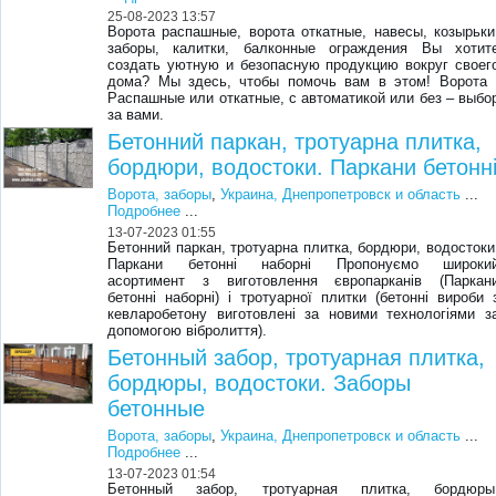
25-08-2023 13:57
Ворота распашные, ворота откатные, навесы, козырьки
заборы, калитки, балконные ограждения Вы хотит
создать уютную и безопасную продукцию вокруг своег
дома? Мы здесь, чтобы помочь вам в этом! Ворота 
Распашные или откатные, с автоматикой или без – выбо
за вами.
Бетонний паркан, тротуарна плитка,
бордюри, водостоки. Паркани бетонн
Ворота, заборы
,
Украина, Днепропетровск и область
...
Подробнее
...
13-07-2023 01:55
Бетонний паркан, тротуарна плитка, бордюри, водостоки
Паркани бетонні наборні Пропонуємо широки
асортимент з виготовлення європарканів (Паркан
бетонні наборні) і тротуарної плитки (бетонні вироби 
кевларобетону виготовлені за новими технологіями з
допомогою вібролиття).
Бетонный забор, тротуарная плитка,
бордюры, водостоки. Заборы
бетонные
Ворота, заборы
,
Украина, Днепропетровск и область
...
Подробнее
...
13-07-2023 01:54
Бетонный забор, тротуарная плитка, бордюры