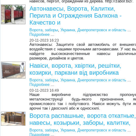
навесов, пергол, ограждений из дерева. http://zabor.biz/.
Автонавесы, Ворота, Калитки,
Перила и Ограждения Балкона -
Качество и
Ворота, заборы
,
Украина, Днепропетровск и область
...
Подробнее
...
20-11-2023 16:23
Автонавесы: Защитите свой автомобиль от внешнег
воздействия с нашими прочными автонавесами. У нас в
найдете высококачественные навесы различны
размеров, дизайнов и цветов.
Навіси, ворота, хвіртки, решітки,
козирки, паркани від виробника
Ворота, заборы
,
Украина, Днепропетровск и область
...
Подробнее
...
03-11-2023 16:49
Наше виробниче підприємство пропону
металоконструкції будь-якого призначення, я
промислового так і побутового. Навіси можуть бути я
арочні так і двосхилі або ж односхилі.
Ворота распашные, ворота откатные
навесы, козырьки, заборы, калитки,
Ворота, заборы
,
Украина, Днепропетровск и область
...
Подробнее
...