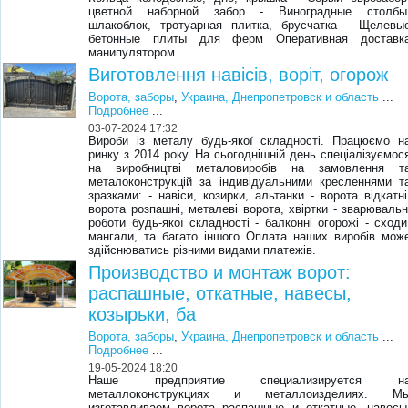
цветной наборной забор - Виноградные столбы
шлакоблок, тротуарная плитка, брусчатка - Щелевы
бетонные плиты для ферм Оперативная доставк
манипулятором.
Виготовлення навісів, воріт, огорож
Ворота, заборы
,
Украина, Днепропетровск и область
...
Подробнее
...
03-07-2024 17:32
Вироби із металу будь-якої складності. Працюємо н
ринку з 2014 року. На сьогоднішній день спеціалізуємос
на виробництві металовиробів на замовлення т
металоконструкцій за індивідуальними кресленнями т
зразками: - навіси, козирки, альтанки - ворота відкатні
ворота розпашні, металеві ворота, хвіртки - зварювальн
роботи будь-якої складності - балконні огорожі - сходи
мангали, та багато іншого Оплата наших виробів мож
здійснюватись різними видами платежів.
Производство и монтаж ворот:
распашные, откатные, навесы,
козырьки, ба
Ворота, заборы
,
Украина, Днепропетровск и область
...
Подробнее
...
19-05-2024 18:20
Наше предприятие специализируется н
металлоконструкциях и металлоизделиях. М
изготавливаем ворота распашные и откатные, навесы