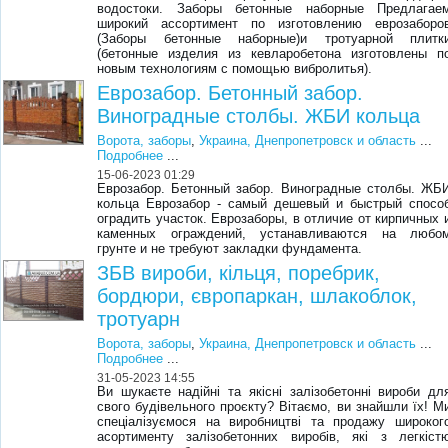
водостоки. Заборы бетонные наборные Предлагае
широкий ассортимент по изготовлению еврозаборо
(Заборы бетонные наборные)и тротуарной плитк
(бетонные изделия из кевларобетона изготовлены п
новым технологиям с помощью вибролитья).
Еврозабор. Бетонный забор.
Виноградные столбы. ЖБИ кольца
Ворота, заборы
,
Украина, Днепропетровск и область
...
Подробнее
...
15-06-2023 01:29
Еврозабор. Бетонный забор. Виноградные столбы. ЖБ
кольца Еврозабор - самый дешевый и быстрый спосо
оградить участок. Еврозаборы, в отличие от кирпичных 
каменных ограждений, устанавливаются на любо
грунте и не требуют закладки фундамента.
ЗБВ вироби, кільця, поребрик,
бордюри, європаркан, шлакоблок,
тротуарн
Ворота, заборы
,
Украина, Днепропетровск и область
...
Подробнее
...
31-05-2023 14:55
Ви шукаєте надійні та якісні залізобетонні вироби дл
свого будівельного проєкту? Вітаємо, ви знайшли їх! М
спеціалізуємося на виробництві та продажу широког
асортименту залізобетонних виробів, які з легкіст