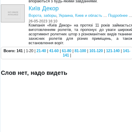
впораються з будь-якими завданнями.
Київ Декор
Ворота, заборы
,
Украина, Киев и область
...
Подробнее
..
26-05-2023 16:10
Компанія «Київ Декор» на протязі 11 років займаєтьс
виготовленням ролетів, та пропонує до уваги широки
асортимент ролетних штор з різноманітних видів тканини
захисних ролетів для різних приміщень, а тако
встановлення воріт.
Всего: 141
| 1-20 |
21-40
|
41-60
|
61-80
|
81-100
|
101-120
|
121-140
|
141-
141
|
Слов нет, надо видеть