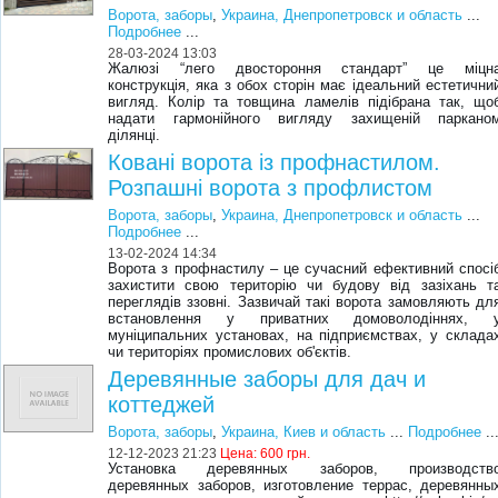
Ворота, заборы
,
Украина, Днепропетровск и область
...
Подробнее
...
28-03-2024 13:03
Жалюзі “лего двостороння стандарт” це міцн
конструкція, яка з обох сторін має ідеальний естетични
вигляд. Колір та товщина ламелів підібрана так, що
надати гармонійного вигляду захищеній паркано
ділянці.
Ковані ворота із профнастилом.
Розпашні ворота з профлистом
Ворота, заборы
,
Украина, Днепропетровск и область
...
Подробнее
...
13-02-2024 14:34
Ворота з профнастилу – це сучасний ефективний спосі
захистити свою територію чи будову від зазіхань т
переглядів ззовні. Зазвичай такі ворота замовляють дл
встановлення у приватних домоволодіннях, 
муніципальних установах, на підприємствах, у склада
чи територіях промислових об'єктів.
Деревянные заборы для дач и
коттеджей
Ворота, заборы
,
Украина, Киев и область
...
Подробнее
..
12-12-2023 21:23
Цена:
600 грн.
Установка деревянных заборов, производств
деревянных заборов, изготовление террас, деревянны