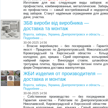
Изготовим для вас следующие виды заборов: и
профнастила, комбинированные, металлические. Забор
из профнастила — самый востребованный и недорого
вид заборов. Станут надёжным ограждением для дома
дачи, участка.
ЗБВ вироби від виробника —
доставка та монтаж
Ворота, заборы
,
Украина, Днепропетровск и область
...
Подробнее
...
30-06-2025 14:56
- Власне виробництво – без посередників - Гаранті
якості - Працюємо по Дніпропетровській, Миколаївській
Кіровоградській та Херсонській областях - Кільц
колодязні, дно, кришка - Сірий європаркан, кольорови
набірний паркан - Виноградні стовпи, шлакоблок
тротуарна плитка, бруківка - Щілинні бетонні плити дл
ферм Оперативна доставка маніпулятора.
ЖБИ изделия от производителя —
доставка и монтаж
Ворота, заборы
,
Украина, Днепропетровск и область
...
Подробнее
...
30-06-2025 14:56
- Собственное производство — без посредников 
Гарантия качества - Работаем по Днепропетровской
Николаевской, Кировоградской и Херсонской областям 
Кольца колодезные, дно, крышка - Серый еврозабор