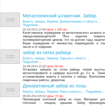
Металлический штакетник. Забор.
Ворота, заборы
,
Украина, Днепропетровск и область
...
Подробнее
...
20-10-2014 14:49
Цена:
1 200 грн.
Качественные ограждения из металлического штакета о
завода-производителя! *Все изделия покрыт
полимером/горячим цинком, что на долгие годы защити
Ваши ограждения от множества повреждений, в то
числе и от коррозии.
забор из сетки рабица
Ворота, заборы
,
Украина, Харьков и область
...
Подробнее
...
24-09-2014 23:28
Цена:
90 грн.
Установка заборов из сетки рабица любой высоты
металлопрофиля и шифера высотой до 2-х м. Такж
устанавливаем ворота и калитки к забору. Выполняе
сварочные работы, демонтаж.
Декоративный забор из лозы
Ворота, заборы
,
Украина, Киев и область
...
Подробнее
..
09-08-2014 05:54
Цена:
70 грн.
Производим плетеный забор из лозы. Материал дл
плетения - лещина, орешник. Забор производи