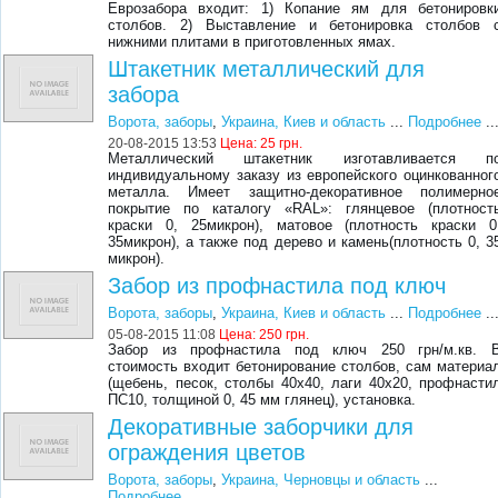
Еврозабора входит: 1) Копание ям для бетонировк
столбов. 2) Выставление и бетонировка столбов 
нижними плитами в приготовленных ямах.
Штакетник металлический для
забора
Ворота, заборы
,
Украина, Киев и область
...
Подробнее
..
20-08-2015 13:53
Цена:
25 грн.
Металлический штакетник изготавливается п
индивидуальному заказу из европейского оцинкованног
металла. Имеет защитно-декоративное полимерно
покрытие по каталогу «RAL»: глянцевое (плотност
краски 0, 25микрон), матовое (плотность краски 0
35микрон), а также под дерево и камень(плотность 0, 3
микрон).
Забор из профнастила под ключ
Ворота, заборы
,
Украина, Киев и область
...
Подробнее
..
05-08-2015 11:08
Цена:
250 грн.
Забор из профнастила под ключ 250 грн/м.кв. 
стоимость входит бетонирование столбов, сам материа
(щебень, песок, столбы 40х40, лаги 40х20, профнасти
ПС10, толщиной 0, 45 мм глянец), установка.
Декоративные заборчики для
ограждения цветов
Ворота, заборы
,
Украина, Черновцы и область
...
Подробнее
...